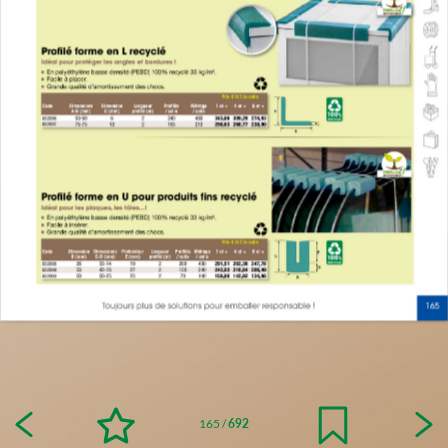
165
/
692