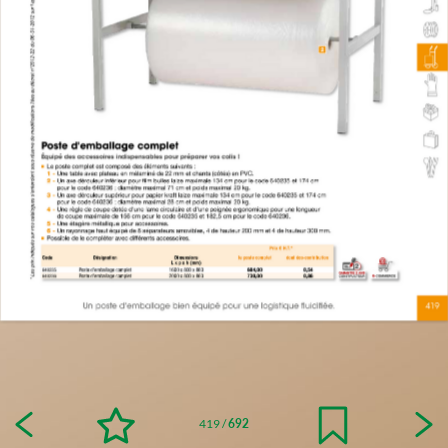
419
/
692