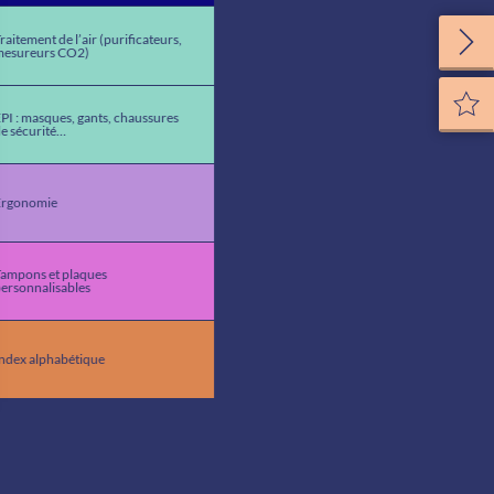
raitement de l’air (purificateurs,
mesureurs CO2)
PI : masques, gants, chaussures
e sécurité…
Ergonomie
ampons et plaques
ersonnalisables
ndex alphabétique