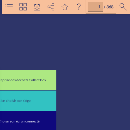
/
868
eprise des déchets Collect Box
ien choisir son siège
hoisir son écran connecté