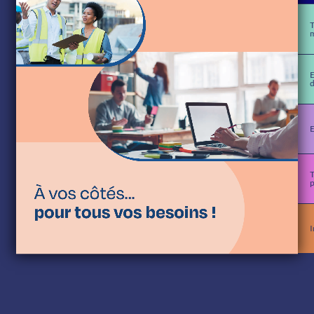
T
E
d
T
p
I