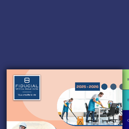
R
B
C