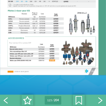
125
/
204