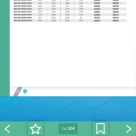
74
/
204