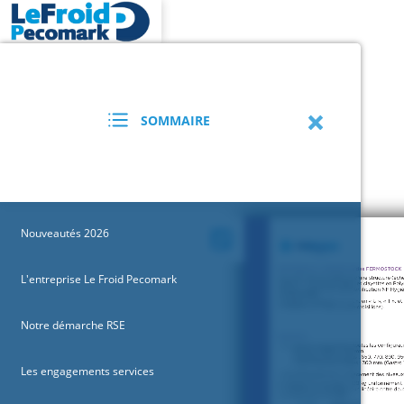
SOMMAIRE
Nouveautés 2026
L'entreprise Le Froid Pecomark
Notre démarche RSE
Les engagements services