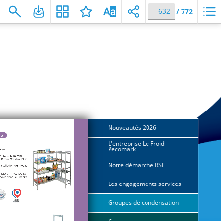
/
772
 pour accéder directement au e-commerce pour connaître vo
Nouveautés 2026
4
L'entreprise Le Froid
8
Pecomark
Notre démarche RSE
10
Les engagements services
14
Groupes de condensation
21