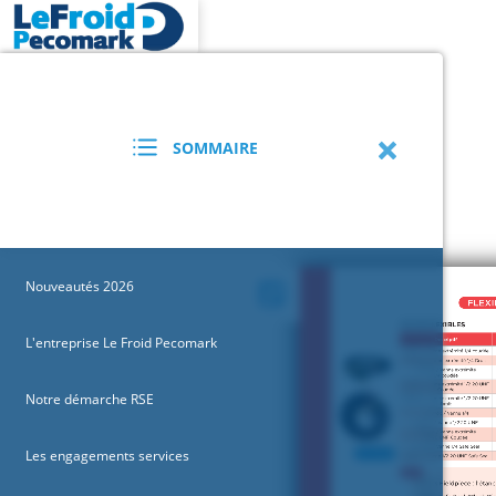
SOMMAIRE
Nouveautés 2026
L'entreprise Le Froid Pecomark
Notre démarche RSE
Les engagements services