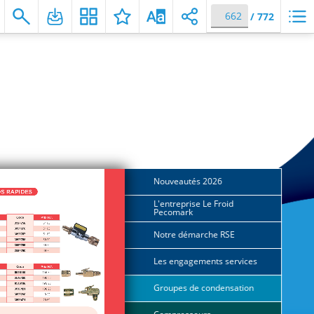
/
772
 pour accéder directement au e-commerce pour connaître vo
Nouveautés 2026
4
L'entreprise Le Froid
8
Pecomark
Notre démarche RSE
10
Les engagements services
14
Groupes de condensation
21