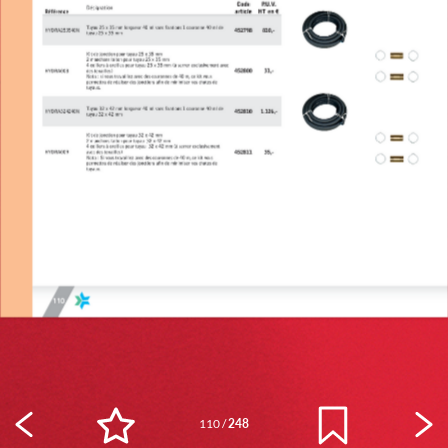
110
/
248