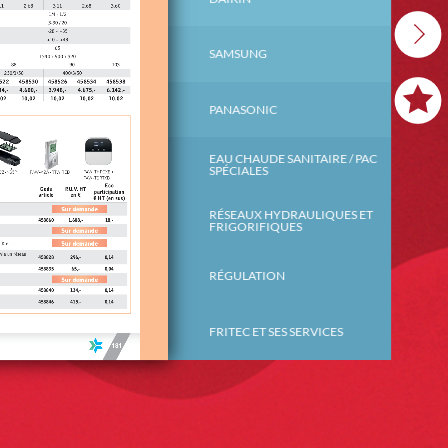
SAMSUNG
119
PANASONIC
159
EAU CHAUDE SANITAIRE / PAC
189
SPÉCIALES
RÉSEAUX HYDRAULIQUES ET
201
FRIGORIFIQUES
RÉGULATION
225
FRITEC ET SES SERVICES
234