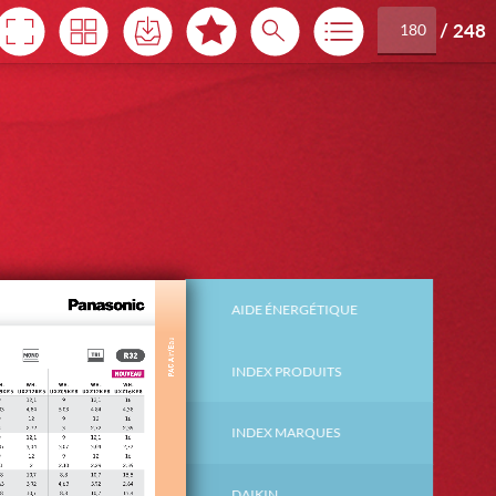
/
248
 - 2026
AIDE ÉNERGÉTIQUE
4
INDEX PRODUITS
8
INDEX MARQUES
9
DAIKIN
11