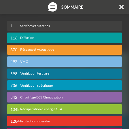
SOMMAIRE
1
Services et Marchés
116
Diffusion
370
Réseaux et Acoustique
492
VMC
598
Ventilation tertiaire
736
Ventilation spécifique
842
Chauffage ECS Climatisation
1048
Récupération d'énergie CTA
1284
Protection incendie