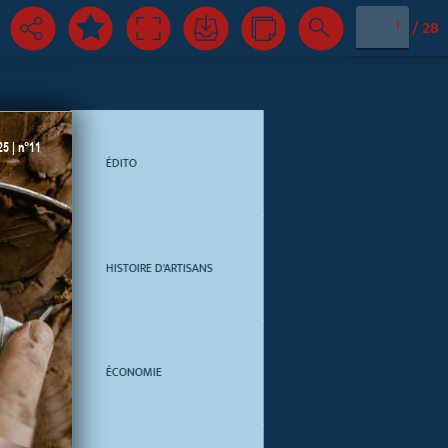
/
28
ÉDITO
3
HISTOIRE D'ARTISANS
4
ÉCONOMIE
8