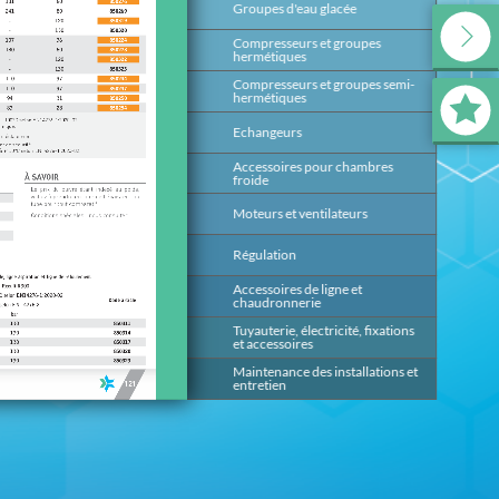
Groupes d'eau glacée
139
Compresseurs et groupes
199
hermétiques
Compresseurs et groupes semi-
393
hermétiques
Echangeurs
491
Accessoires pour chambres
647
froide
Moteurs et ventilateurs
669
Régulation
685
Accessoires de ligne et
817
chaudronnerie
Tuyauterie, électricité, fixations
875
et accessoires
Maintenance des installations et
953
entretien