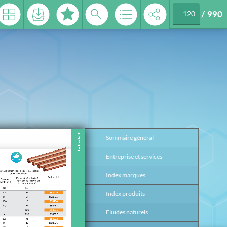
/
990
 2026
Sommaire général
3
Entreprise et services
4
Index marques
17
Index produits
26
Fluides naturels
37