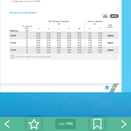
145
/
990