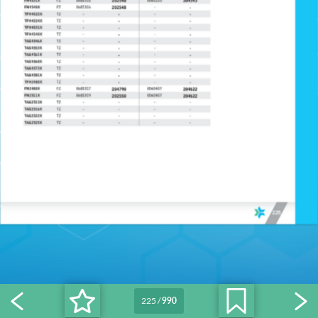
225
/
990