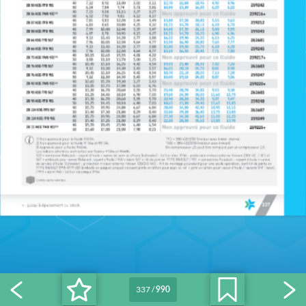
337
/
990