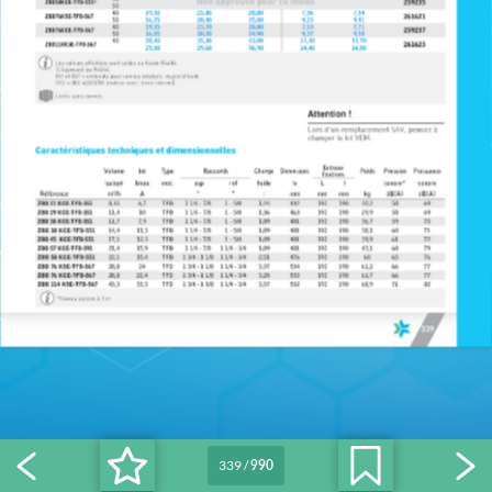
339
/
990