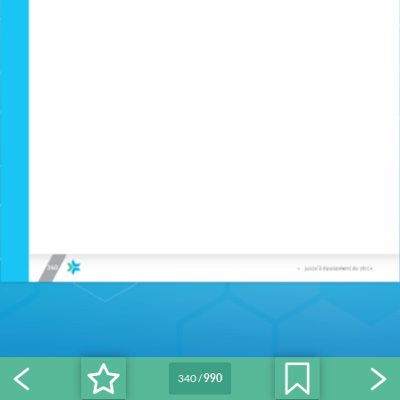
340
/
990