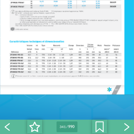
341
/
990