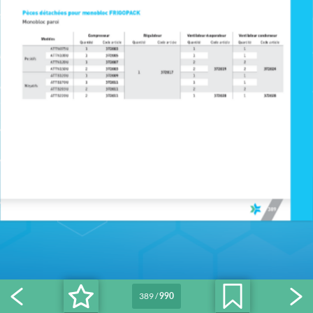
389
/
990