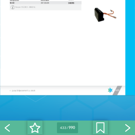
433
/
990