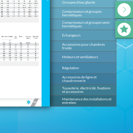
Groupes d'eau glacée
139
Compresseurs et groupes
199
hermétiques
Compresseurs et groupes semi-
393
hermétiques
Echangeurs
491
Accessoires pour chambres
647
froide
Moteurs et ventilateurs
669
Régulation
685
Accessoires de ligne et
817
chaudronnerie
Tuyauterie, électricité, fixations
875
et accessoires
Maintenance des installations et
953
entretien