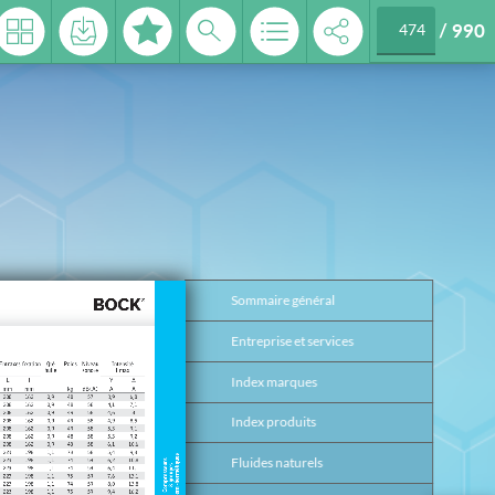
/
990
 2026
Sommaire général
3
Entreprise et services
4
Index marques
17
Index produits
26
Fluides naturels
37