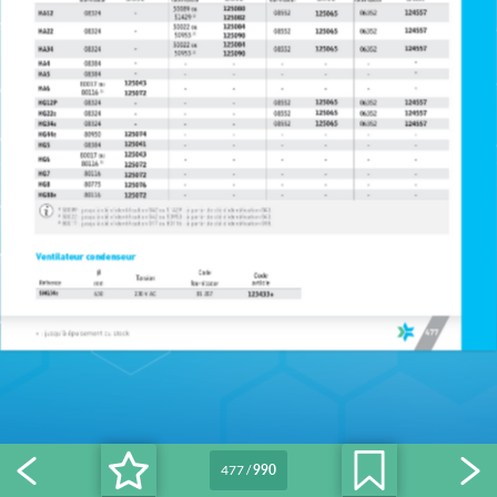
477
/
990