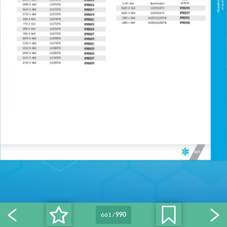
661
/
990