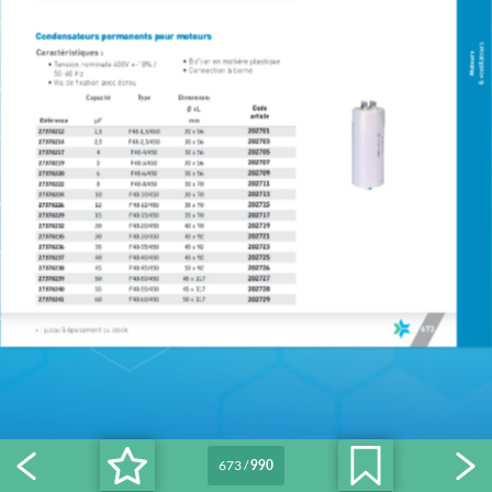
673
/
990