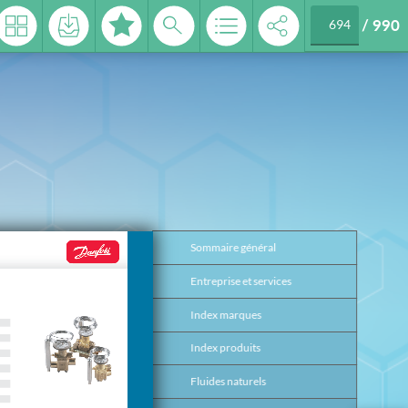
/
990
 2026
Sommaire général
3
Entreprise et services
4
Index marques
17
Index produits
26
Fluides naturels
37