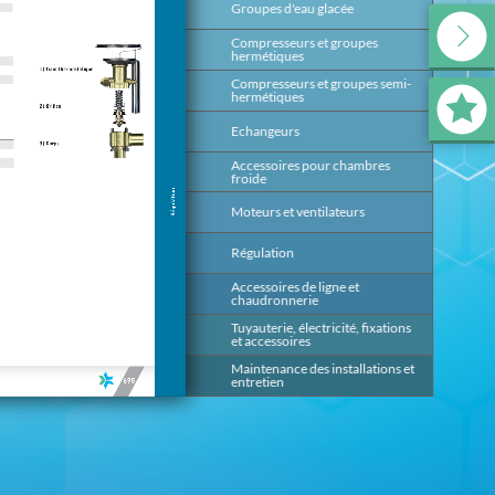
Groupes d'eau glacée
139
Compresseurs et groupes
199
hermétiques
Compresseurs et groupes semi-
393
hermétiques
Echangeurs
491
Accessoires pour chambres
647
froide
Moteurs et ventilateurs
669
Régulation
685
Accessoires de ligne et
817
chaudronnerie
Tuyauterie, électricité, fixations
875
et accessoires
Maintenance des installations et
953
entretien