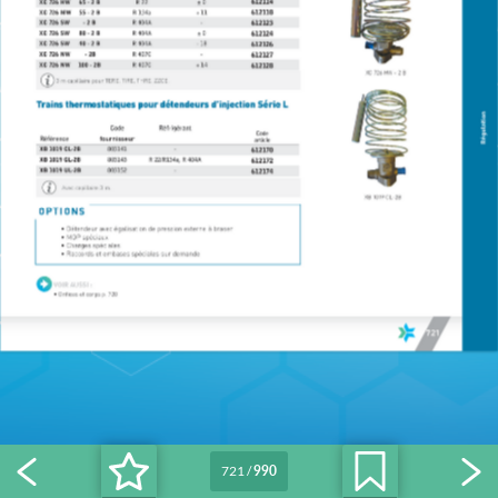
721
/
990