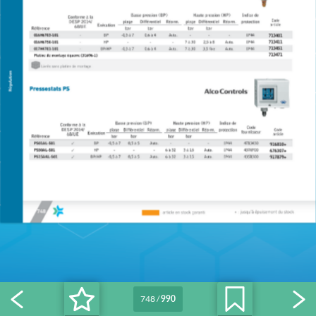
748
/
990