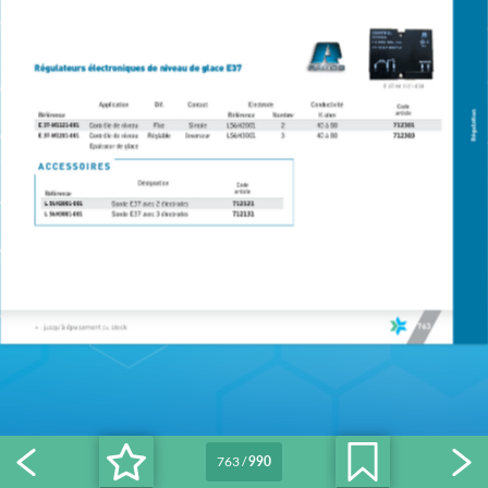
763
/
990