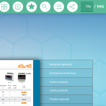
/
990
 2026
Sommaire général
3
Entreprise et services
4
Index marques
17
Index produits
26
Fluides naturels
37