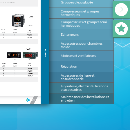
Groupes d'eau glacée
139
Compresseurs et groupes
199
hermétiques
Compresseurs et groupes semi-
393
hermétiques
Echangeurs
491
Accessoires pour chambres
647
froide
Moteurs et ventilateurs
669
Régulation
685
Accessoires de ligne et
817
chaudronnerie
Tuyauterie, électricité, fixations
875
et accessoires
Maintenance des installations et
953
entretien