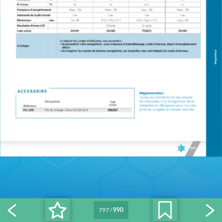
797
/
990