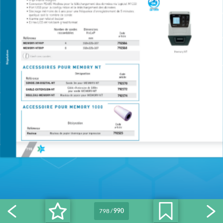
798
/
990