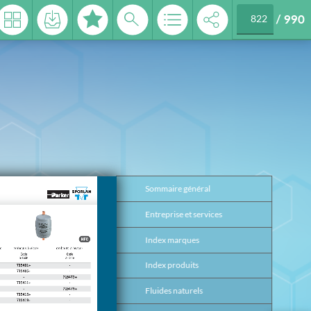
/
990
 2026
Sommaire général
3
Entreprise et services
4
Index marques
17
Index produits
26
Fluides naturels
37