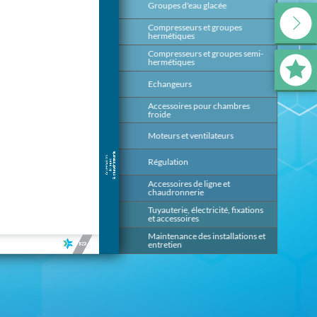
Groupes d'eau glacée
139
Compresseurs et groupes
199
hermétiques
Compresseurs et groupes semi-
393
hermétiques
Echangeurs
491
Accessoires pour chambres
647
froide
Moteurs et ventilateurs
669
Régulation
685
Accessoires de ligne et
817
chaudronnerie
Tuyauterie, électricité, fixations
875
et accessoires
Maintenance des installations et
953
entretien