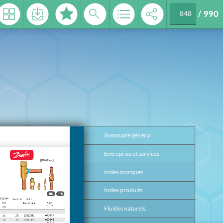
/
990
 2026
Sommaire général
3
Entreprise et services
4
Index marques
17
Index produits
26
Fluides naturels
37