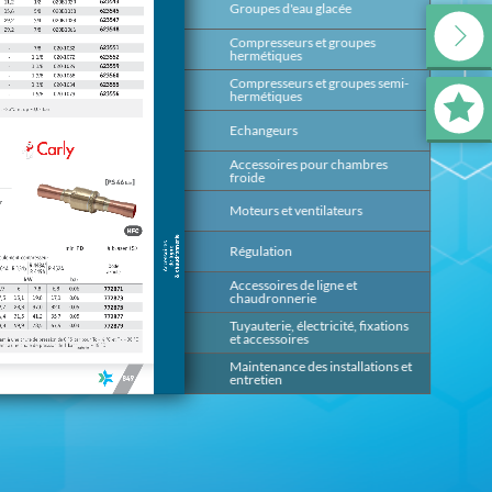
Groupes d'eau glacée
139
Compresseurs et groupes
199
hermétiques
Compresseurs et groupes semi-
393
hermétiques
Echangeurs
491
Accessoires pour chambres
647
froide
Moteurs et ventilateurs
669
Régulation
685
Accessoires de ligne et
817
chaudronnerie
Tuyauterie, électricité, fixations
875
et accessoires
Maintenance des installations et
953
entretien