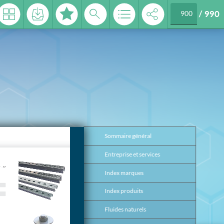
/
990
 2026
Sommaire général
3
Entreprise et services
4
Index marques
17
Index produits
26
Fluides naturels
37