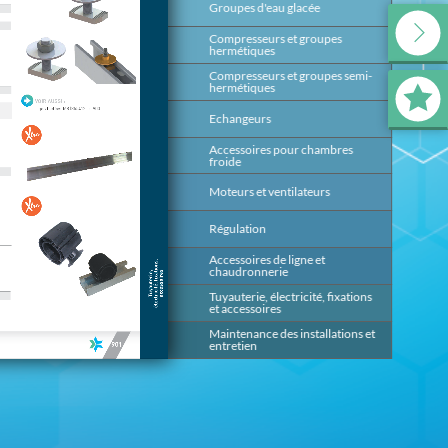
Groupes d'eau glacée
139
Compresseurs et groupes
199
hermétiques
Compresseurs et groupes semi-
393
hermétiques
Echangeurs
491
Accessoires pour chambres
647
froide
Moteurs et ventilateurs
669
Régulation
685
Accessoires de ligne et
817
chaudronnerie
Tuyauterie, électricité, fixations
875
et accessoires
Maintenance des installations et
953
entretien