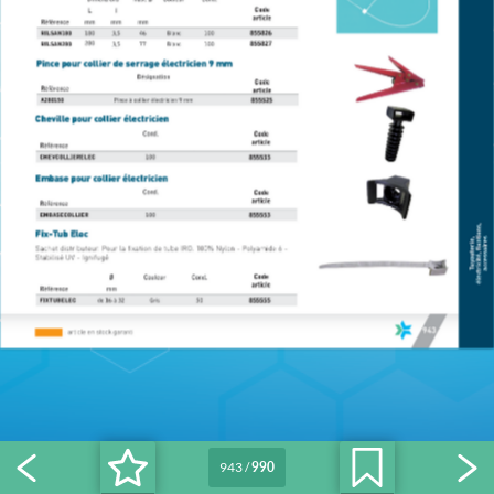
943
/
990