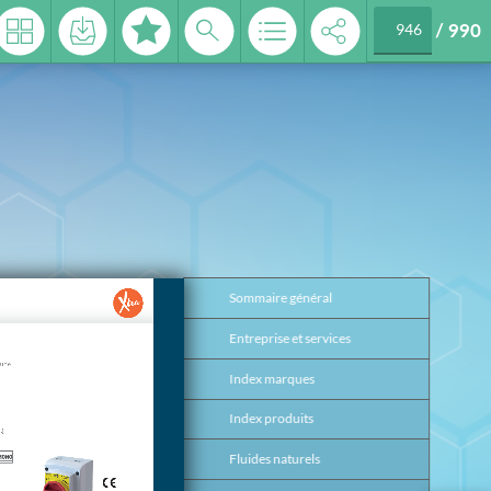
/
990
 2026
Sommaire général
3
Entreprise et services
4
Index marques
17
Index produits
26
Fluides naturels
37