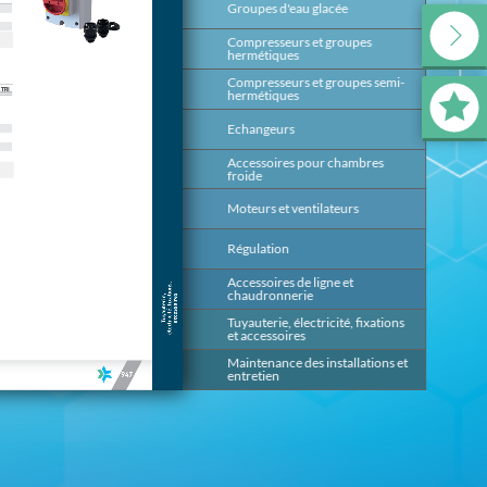
Groupes d'eau glacée
139
Compresseurs et groupes
199
hermétiques
Compresseurs et groupes semi-
393
hermétiques
Echangeurs
491
Accessoires pour chambres
647
froide
Moteurs et ventilateurs
669
Régulation
685
Accessoires de ligne et
817
chaudronnerie
Tuyauterie, électricité, fixations
875
et accessoires
Maintenance des installations et
953
entretien