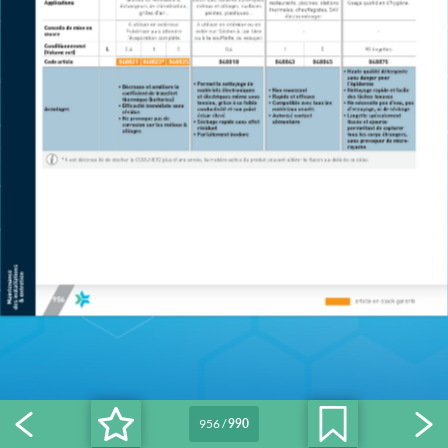
956
/
990