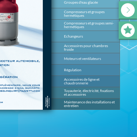
Groupes d'eau glacée
139
Compresseurs et groupes
199
hermétiques
Compresseurs et groupes semi-
393
hermétiques
Echangeurs
491
Accessoires pour chambres
647
froide
Moteurs et ventilateurs
669
Régulation
685
Accessoires de ligne et
817
chaudronnerie
Tuyauterie, électricité, fixations
875
et accessoires
Maintenance des installations et
953
entretien