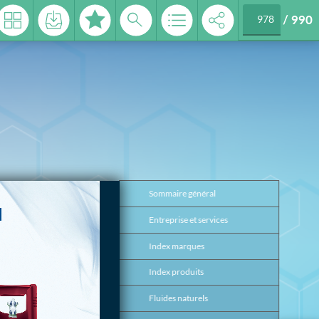
/
990
2026
Sommaire général
3
Entreprise et services
4
Index marques
17
Index produits
26
Fluides naturels
37