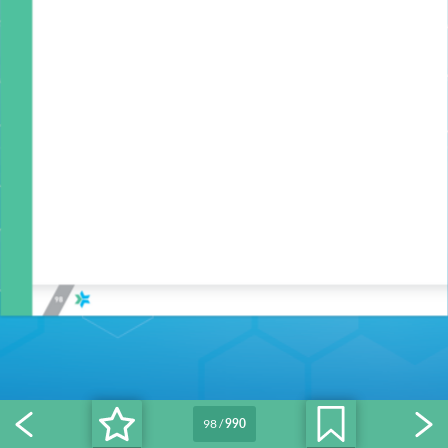
98
/
990