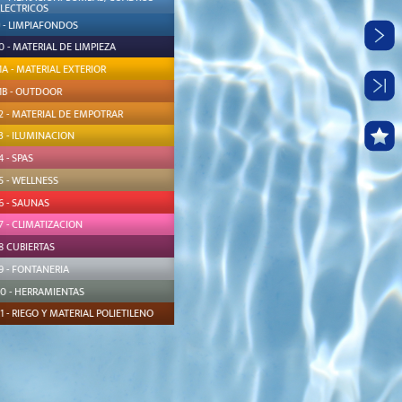
ELECTRICOS
 - LIMPIAFONDOS
0 - MATERIAL DE LIMPIEZA
1A - MATERIAL EXTERIOR
1B - OUTDOOR
2 - MATERIAL DE EMPOTRAR
3 - ILUMINACION
4 - SPAS
5 - WELLNESS
6 - SAUNAS
7 - CLIMATIZACION
8 CUBIERTAS
9 - FONTANERIA
20 - HERRAMIENTAS
1 - RIEGO Y MATERIAL POLIETILENO