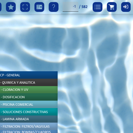
/
582
CP - GENERAL
 - QUIMICA Y ANALITICA
 - CLORACION Y UV
 - DOSIFICACION
 - PISCINA COMERCIAL
5 - SOLUCIONES CONSTRUCTIVAS
6 - LAMINA ARMADA
 - FILTRACION: FILTROS/VALVULAS
8 - FILTRACION: BOMBAS/CUADROS