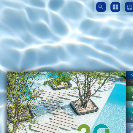
S
1
2
3
4
7